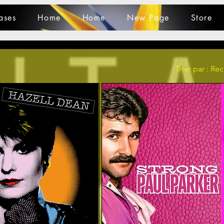
ases
Home
Home
New Page
Store
Trier par :
Re