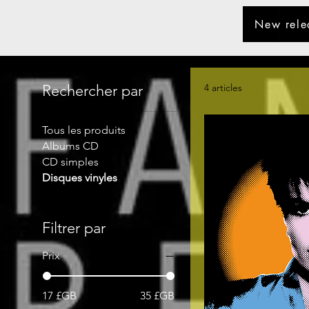
New rele
Rechercher par
4 articles
Tous les produits
Albums CD
CD simples
Disques vinyles
Filtrer par
Prix
17 £GB
35 £GB