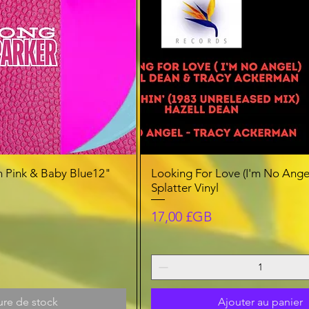
on Pink & Baby Blue12"
Looking For Love (I'm No Ange
Splatter Vinyl
Prix
17,00 £GB
ure de stock
Ajouter au panier