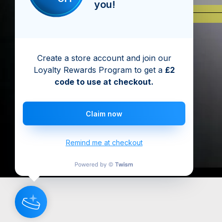
you!
Create a store account and join our
Loyalty Rewards Program to get a
£2
code to use at checkout.
Claim now
Remind me at checkout