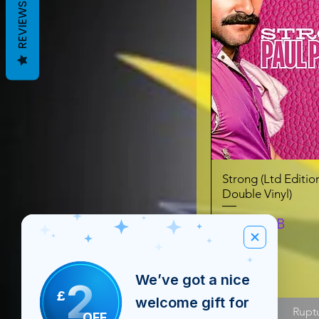
REVIEWS
Strong (Ltd Editi
Double Vinyl)
Prix
35,00 £GB
We’ve got a nice
2
£
welcome gift for
Rupt
OFF