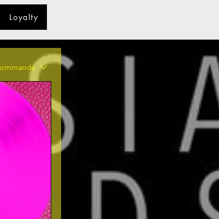
Loyalty
commandé