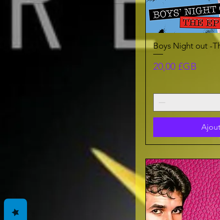
Boys Night out -T
Prix
20,00 £GB
Ajout