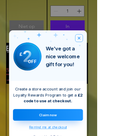
Niet op
In
voorraad
winkelwagen
We’ve got a
2
£
nice welcome
OFF
gift for you!
Create a store account and join our
Looking For
Looking For
Loyalty Rewards Program to get a
£2
Love (I'm No
Love (I'm No
code to use at checkout.
Angel) 12"
Angel)
Splatter Vinyl
Claim now
Prijs
£ 5,00
Prijs
£ 17,00
Remind me at checkout